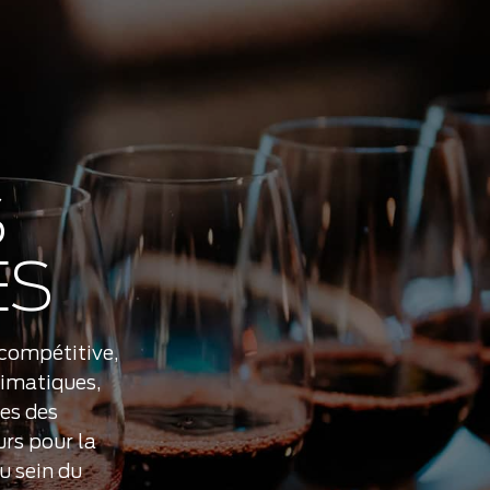
S
ES
 compétitive,
limatiques,
es des
rs pour la
u sein du