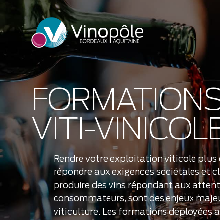
FORMATION
VITI-VINICOL
Rendre votre exploitation viticole plus
répondre aux exigences sociétales et c
produire des vins répondant aux attent
consommateurs, sont des enjeux majeu
viticulture. Les formations déployées a