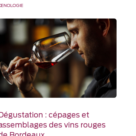
ŒNOLOGIE
Dégustation : cépages et
assemblages des vins rouges
de Bordeaux