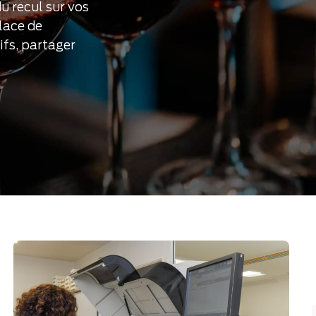
u recul sur vos
lace de
ifs, partager