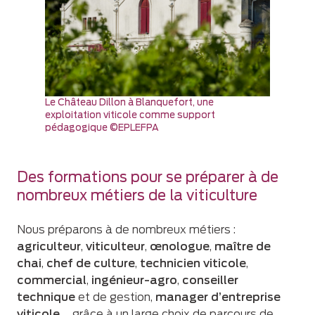
Le Château Dillon à Blanquefort, une
exploitation viticole comme support
pédagogique ©EPLEFPA
Des formations pour se préparer à de
nombreux métiers de la viticulture
Nous préparons à de nombreux métiers :
agriculteur
,
viticulteur
,
œnologue
,
maître de
chai
,
chef de culture
,
technicien viticole
,
commercial
,
ingénieur-agro
,
conseiller
technique
et de gestion,
manager d’entreprise
viticole
…, grâce à un large choix de parcours de