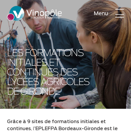
Menu
LES FORMATIONS
INITIALES ET
CONTINUES DES
LYCÉES AGRICOLES
DE GIRONDE
Grâce à 9 sites de formations initiales et
continues
, l
’EPLEFPA Bordeaux-Gironde est le