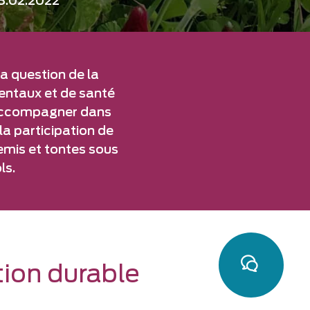
8.02.2022
la question de la
mentaux et de santé
es accompagner dans
a participation de
semis et tontes sous
ls.
Contact
tion durable