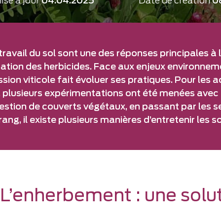
ise à jour
04.04.2025
Date de création
0
e travail du sol sont une des réponses principales à 
lisation des herbicides. Face aux enjeux environne
ssion viticole fait évoluer ses pratiques. Pour l
plusieurs expérimentations ont été menées avec l
 gestion de couverts végétaux, en passant par les 
 rang, il existe plusieurs manières d’entretenir les so
L’enherbement : une solu