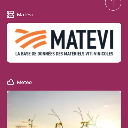
Matévi
Météo