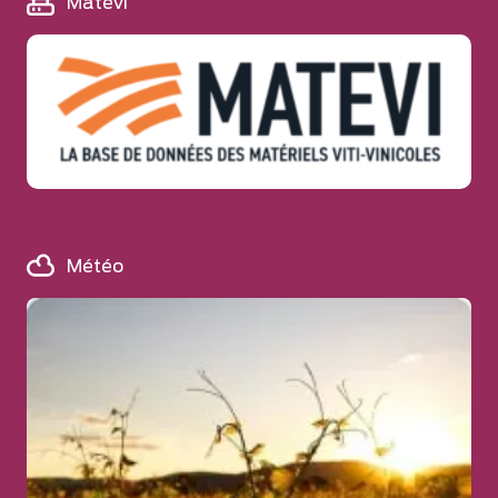
Matévi
Météo