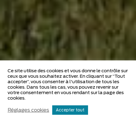
Ce site utilise des cookies et vous donne le contrôle sur
ceux que vous souhaitez activer. En cliquant sur “Tout
Date de mise à jour
accepter”, vous consenter à l'utilisation de tous les
25.01.2024
cookies. Dans tous les cas, vous pouvez revenir sur
votre consentement en vous rendant sur la page des
cookies.
Date de création
Conta
Réglages cookies
25.01.2024
Accepter tout
Actuellement, 80% des produits