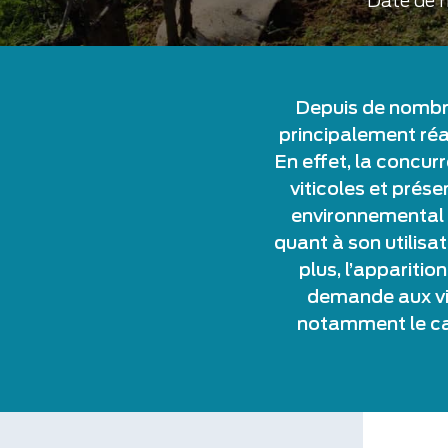
Date de m
Depuis de nombre
principalement réal
En effet, la concur
viticoles et prés
environnemental 
quant à son utilisat
plus, l’appariti
demande aux vit
notamment le cas