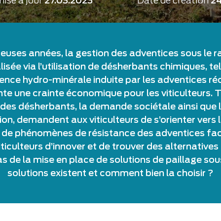
ise à jour
27.03.2023
Date de création
24
uses années, la gestion des adventices sous le ra
isée via l’utilisation de désherbants chimiques, te
rence hydro-minérale induite par les adventices r
ente une crainte économique pour les viticulteurs. T
des désherbants, la demande sociétale ainsi que 
ion, demandent aux viticulteurs de s’orienter vers 
on de phénomènes de résistance des adventices fa
iculteurs d’innover et de trouver des alternatives
 de la mise en place de solutions de paillage sous
solutions existent et comment bien la choisir ?