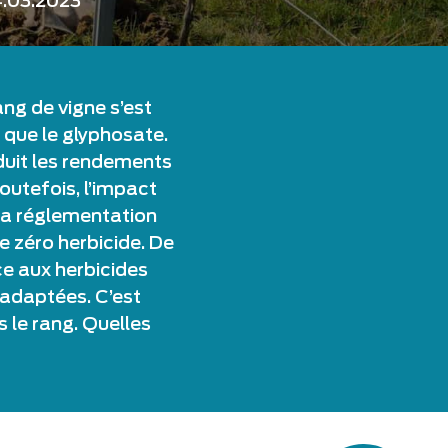
.03.2023
ng de vigne s’est
l que le glyphosate.
éduit les rendements
outefois, l’impact
la réglementation
le zéro herbicide. De
ce aux herbicides
 adaptées. C’est
 le rang. Quelles