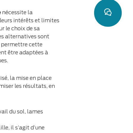
e
nécessite la
Contact
eurs intérêts et limites
ur le choix de sa
s alternatives sont
et permettre cette
vent être adaptées à
es.
isé, la mise en place
iser les résultats, en
vail du sol, lames
le, il s’agit d’une