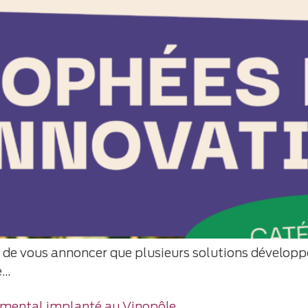
 de vous annoncer que plusieurs solutions développ
e…
imental implanté au Vinopôle