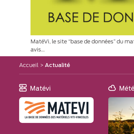
MatéVi, le site “base de données” du maté
avis…
Accueil
>
Actualité
Matévi
Mét