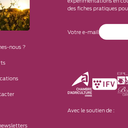
expérimentations en cou
des fiches pratiques pour
Votre e-mail
es-nous ?
ts
cations
tacter
Avec le soutien de :
newsletters