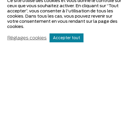
Ce site utilise des cookies et vous donne le contrôle sur
ceux que vous souhaitez activer. En cliquant sur “Tout
accepter”, vous consenter à l'utilisation de tous les
cookies. Dans tous les cas, vous pouvez revenir sur
votre consentement en vous rendant sur la page des
cookies.
Réglages cookies
Accepter tout
Assurer une pulvérisation efficace et
respectueuse de l'environnement est un défi
crucial pour les viticulteurs. Cette formation
vise à perfectionner les réglages, l'entretien et
l'utilisation des pulvérisateurs, tout en
maîtrisant les bonnes pratiques pour réduire la
dérive et garantir la sécurité. À travers des
rappels réglementaires, des ateliers pratiques
et des tests sur le terrain, vous apprendrez à
identifier les dysfonctionnements et à