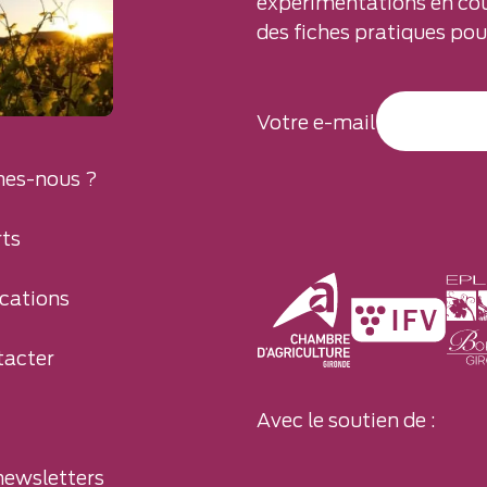
expérimentations en cou
des fiches pratiques pour
Votre e-mail
es-nous ?
ts
cations
tacter
Avec le soutien de :
newsletters