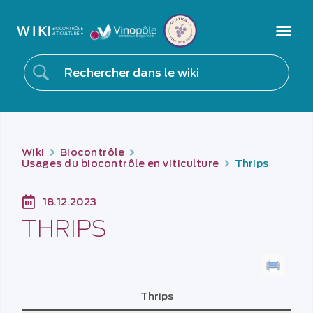
Wiki
Biocontrôle
Usages du biocontrôle en viticulture
Thrips
18.12.2023
THRIPS
Thrips