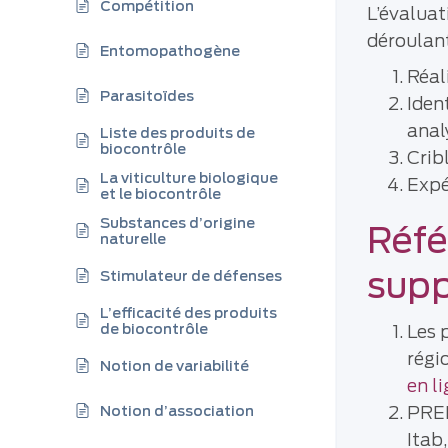
Compétition
L’évaluat
déroulant
Entomopathogène
Réali
Parasitoïdes
Iden
anal
Liste des produits de
biocontrôle
Crib
La viticulture biologique
Expé
et le biocontrôle
Substances d’origine
Réfé
naturelle
sup
Stimulateur de défenses
L’efficacité des produits
de biocontrôle
Les 
régi
Notion de variabilité
en l
PRE
Notion d’association
Itab