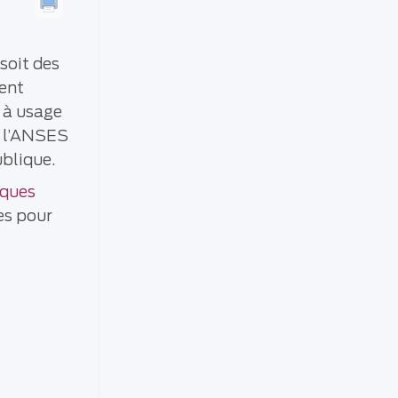
 soit des
ment
s à usage
e l’ANSES
ublique.
iques
es pour