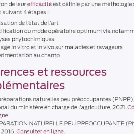
ion de leur
efficacité
est définie par une méthologie 
 suivant 4 étapes :
sation de l’état de l’art
tification du mode opératoire optimum via notam
yses phytochimiques
lage in vitro et in vivo sur maladies et ravageurs
rimentation au champ
rences et ressources
plémentaires
préparations naturelles peu préoccupantes (PNPP),
onal du ministère en charge de l’agriculture, 2021.
Co
igne
.
PARATION NATURELLE PEU PREOCCUPANTE (PN
, 2016.
Consulter en ligne
.