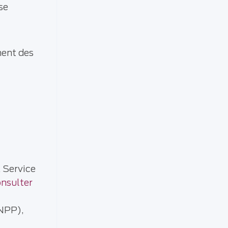
se
ment des
 Service
nsulter
PP),