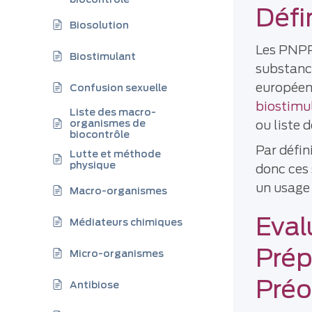
Défi
Biosolution
Les PNP
Biostimulant
substance
européen,
Confusion sexuelle
biostimu
Liste des macro-
organismes de
ou liste 
biocontrôle
Par défin
Lutte et méthode
physique
donc ces 
un usage 
Macro-organismes
Eval
Médiateurs chimiques
Prép
Micro-organismes
Pré
Antibiose