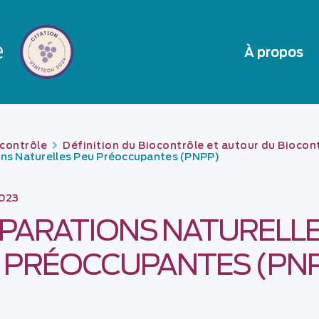
À propos
contrôle
Définition du Biocontrôle et autour du Biocon
ons Naturelles Peu Préoccupantes (PNPP)
2023
PARATIONS NATURELL
 PRÉOCCUPANTES (PN