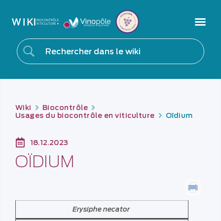
Wiki
Biocontrôle
Usages du biocontrôle en viticulture
Oïdium
18.12.2023
OÏDIUM
Erysiphe necator