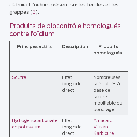
détruirait l’oïdium présent sur les feuilles et les
grappes (
3
).
Produits de biocontrôle homologués
contre l’oïdium
Principes actifs
Description
Produits
Uti
homologués
viti
bio
Soufre
Effet
Nombreuses
AB
fongicide
spécialités à
direct
base de
soufre
mouillable ou
poudrage
Hydrogénocarbonate
Effet
Armicarb
,
AB
de potassium
fongicide
Vitisan
,
direct
Karbicure