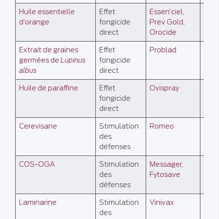
Huile essentielle
Effet
Essen’ciel
,
AB
d’orange
fongicide
Prev Gold
,
direct
Orocide
Extrait de graines
Effet
Problad
AB
germées de
Lupinus
fongicide
albus
direct
Huile de paraffine
Effet
Ovispray
AB
fongicide
direct
Cerevisane
Stimulation
Romeo
AB
des
défenses
COS-OGA
Stimulation
Messager
,
AB
des
Fytosave
défenses
Laminarine
Stimulation
Vinivax
AB
des