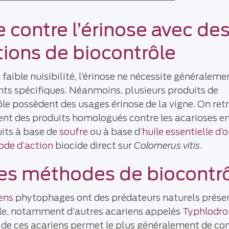
e contre l’érinose avec de
tions de biocontrôle
 faible nuisibilité, l’érinose ne nécessite généraleme
ts spécifiques. Néanmoins, plusieurs produits de
le possèdent des usages érinose de la vigne. On ret
t des produits homologués contre les acarioses en
its à base de
soufre
ou à base d’
huile essentielle d’
de d’action
biocide direct sur
Colomerus vitis
.
es méthodes de biocontr
ens
phytophages ont des prédateurs naturels prése
ble, notamment d’autres acariens appelés
Typhlodr
de ces acariens permet le plus généralement de co