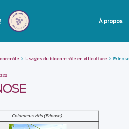
À propos
contrôle
Usages du biocontrôle en viticulture
Erinos
2023
NOSE
Colomerus vitis (Erinose)