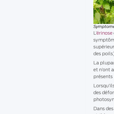
Symptomes 
L’
érinose
symptômes
supérieur
des poils
La plupar
et n’ont
présents
Lorsqu’il
des défor
photosyn
Dans des 