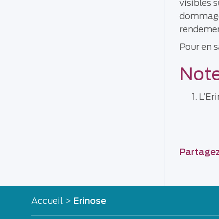
visibles s
dommageab
rendeme
Pour en sa
Note
L’Er
Partagez 
Accueil
>
Erinose