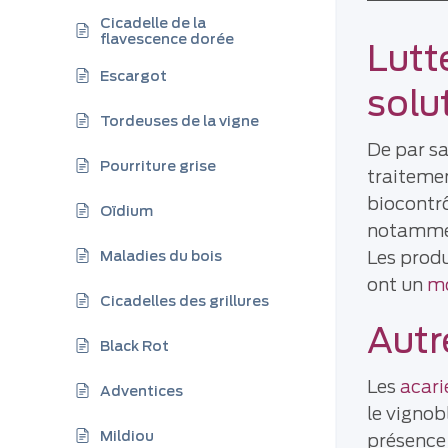
Cicadelle de la
flavescence dorée
Lutt
Escargot
solu
Tordeuses de la vigne
De par sa
Pourriture grise
traitemen
biocontrô
Oïdium
notammen
Les produ
Maladies du bois
ont un
mo
Cicadelles des grillures
Autr
Black Rot
Les
acari
Adventices
le vigno
Mildiou
présence 