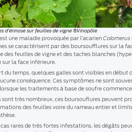
d’érinose sur feuilles de vigne ®Vinopôle
est une maladie provoquée par l’acarien
Colomerus v
 se caractérisent par des boursoufflures sur la fa
e des feuilles de vigne et des taches blanches (hyp
) sur la face inférieure.
t du temps, quelques galles sont visibles en début 
 aucune conséquence. Ces symptômes ne sont souve
 lorsque les traitements à base de soufre commenc
s sont très nombreux, ces boursouflures peuvent p
mations des feuilles voire du rameau entier et limite
thèse.
cas rares de très fortes infestations, les dégâts peu