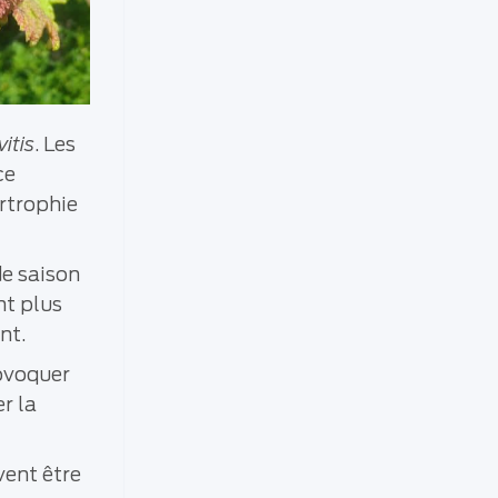
itis
. Les
ce
ertrophie
de saison
nt plus
ent.
rovoquer
r la
vent être