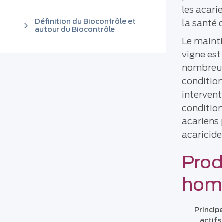
les acari
Définition du Biocontrôle et
la santé 
autour du Biocontrôle
Le maint
vigne est
nombreux
condition
intervent
condition
acariens 
acaricide
Prod
homo
Princip
actifs