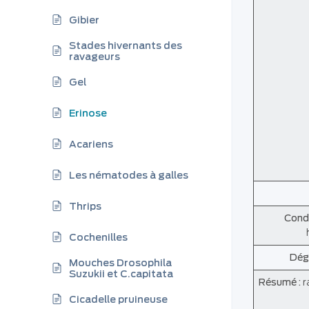
Gibier
Stades hivernants des
ravageurs
Gel
Erinose
Acariens
Les nématodes à galles
Thrips
Condi
Cochenilles
Dég
Mouches Drosophila
Suzukii et C.capitata
Résumé :
r
Cicadelle pruineuse