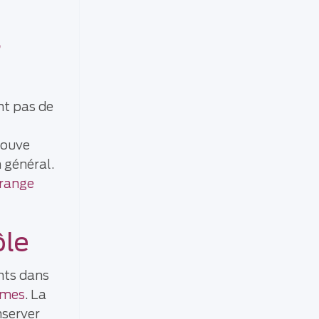
s
nt pas de
rouve
 général.
orange
ôle
nts dans
omes
. La
nserver