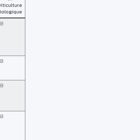
viticulture
iologique
AB
AB
AB
AB