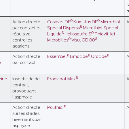
b
®
®
Action directe
Cosavet DF
Kumulus DF
Microthiol
®
par contact et
Special Disperss
Microthiol Special
®
®
répulsive
Liquide
Heliosoufre S
Thiovit Jet
®
®
contre les
Microbilles
Visul GD 80
acariens
®
®
®
Action directe
Essen’ciel
Limocide
Orocide
e
par contact
®
rine
Insecticide de
Eradicoat Max
contact,
provoquant
l’asphyxie
®
Action directe
Polithiol
sur les stades
hivernants par
asphyxie