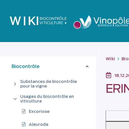
Wiki
Bio
Biocontrôle
18.12.
Substances de biocontrôle
ERI
pour la vigne
Usages du biocontrôle en
viticulture
Excoriose
Aleurode