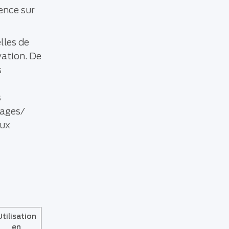
ence sur
lles de
ation. De
s
s
hages/
aux
Utilisation
en