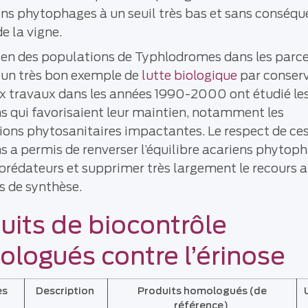
ens phytophages à un seuil très bas et sans conséqu
de la vigne.
ien des populations de Typhlodromes dans les parce
 un très bon exemple de
lutte biologique
par conserv
 travaux dans les années 1990-2000 ont étudié le
s qui favorisaient leur maintien, notamment les
ions phytosanitaires impactantes. Le respect de ce
s a permis de renverser l’équilibre acariens phytop
prédateurs et supprimer très largement le recours 
s de synthèse.
uits de biocontrôle
logués contre l’érinose
es
Description
Produits homologués
(de
référence)