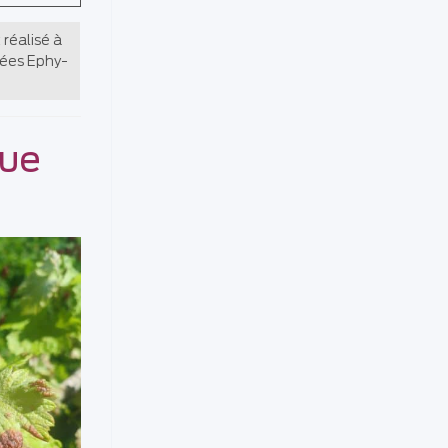
 réalisé à
nnées Ephy-
que