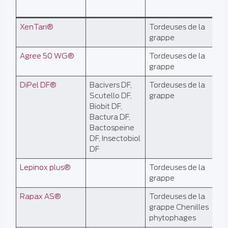
XenTari®
Tordeuses de la
AB
grappe
Agree 50 WG®
Tordeuses de la
AB
grappe
DiPel DF®
Bacivers DF,
Tordeuses de la
AB
Scutello DF,
grappe
Biobit DF,
Bactura DF,
Bactospeine
DF, Insectobiol
DF
Lepinox plus®
Tordeuses de la
AB
grappe
Rapax AS®
Tordeuses de la
AB
grappe Chenilles
phytophages